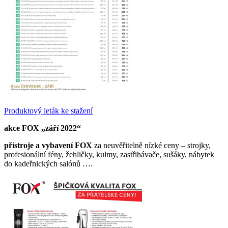
Produktový leták ke stažení
akce FOX „září 2022“
přístroje a vybavení FOX
za neuvěřitelně nízké ceny – strojky,
profesionální fény, žehličky, kulmy, zastřihávače, sušáky, nábytek
do kadeřnických salónů ….