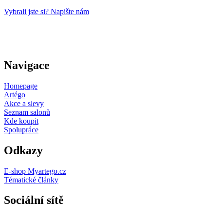
Vybrali jste si? Napište nám
Navigace
Homepage
Artégo
Akce a slevy
Seznam salonů
Kde koupit
Spolupráce
Odkazy
E-shop Myartego.cz
Tématické články
Sociální sítě