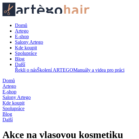
Domů
Artego
E-shop
Salony Artego
Kde koupit
Spolupráce
Blog
Další
Řekli o nás
Školení ARTEGO
Manuály a videa pro práci
Domů
Artego
E-shop
Salony Artego
Kde koupit
Spolupráce
Blog
Další
Akce na vlasovou kosmetiku